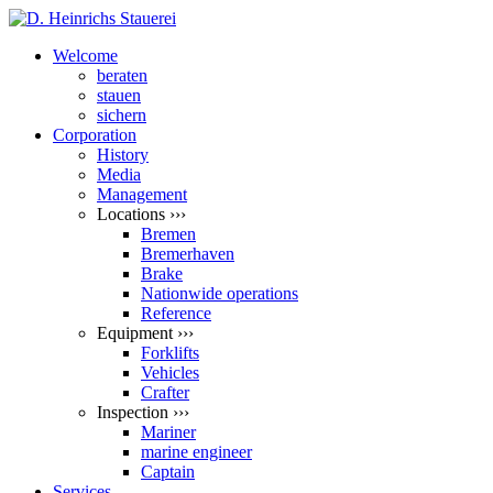
Welcome
beraten
stauen
sichern
Corporation
History
Media
Management
Locations ›››
Bremen
Bremerhaven
Brake
Nationwide operations
Reference
Equipment ›››
Forklifts
Vehicles
Crafter
Inspection ›››
Mariner
marine engineer
Captain
Services