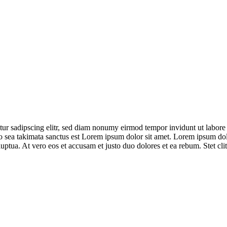
r sadipscing elitr, sed diam nonumy eirmod tempor invidunt ut labore 
no sea takimata sanctus est Lorem ipsum dolor sit amet. Lorem ipsum dol
uptua. At vero eos et accusam et justo duo dolores et ea rebum. Stet cli
Wasserstand Bremen
Wasserstand Bremerhaven