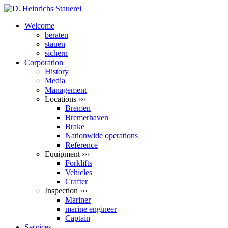
Welcome
beraten
stauen
sichern
Corporation
History
Media
Management
Locations ›››
Bremen
Bremerhaven
Brake
Nationwide operations
Reference
Equipment ›››
Forklifts
Vehicles
Crafter
Inspection ›››
Mariner
marine engineer
Captain
Services