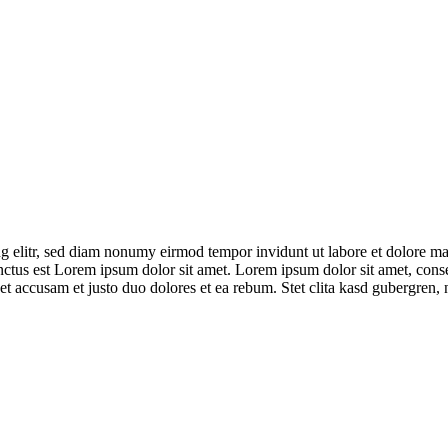
g elitr, sed diam nonumy eirmod tempor invidunt ut labore et dolore ma
anctus est Lorem ipsum dolor sit amet. Lorem ipsum dolor sit amet, cons
et accusam et justo duo dolores et ea rebum. Stet clita kasd gubergren, 
Wasserstand Bremen
Wasserstand Bremerhaven