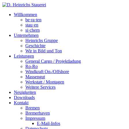
Willkommen
be·ra·ten
stau·en
si·chern
Unternehmen
Heinrichs Gruppe
Geschichte
Wir in Bild und Ton
Leistungen
General Cargo / Projektladung
Ro-Ro
Windkraft On-/Offshore
Massengut
Werkstatt / Montagen
Weitere Services
Neuigkeiten
Downloads
Kontakt
Bremen
Bremerhaven
Impressum
E-Mail-Infos
Datenschutz