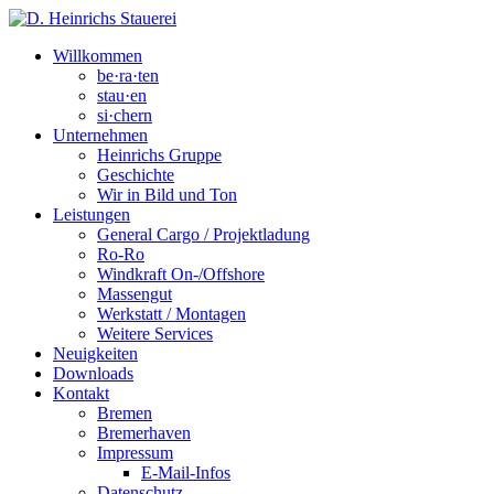
Willkommen
be·ra·ten
stau·en
si·chern
Unternehmen
Heinrichs Gruppe
Geschichte
Wir in Bild und Ton
Leistungen
General Cargo / Projektladung
Ro-Ro
Windkraft On-/Offshore
Massengut
Werkstatt / Montagen
Weitere Services
Neuigkeiten
Downloads
Kontakt
Bremen
Bremerhaven
Impressum
E-Mail-Infos
Datenschutz